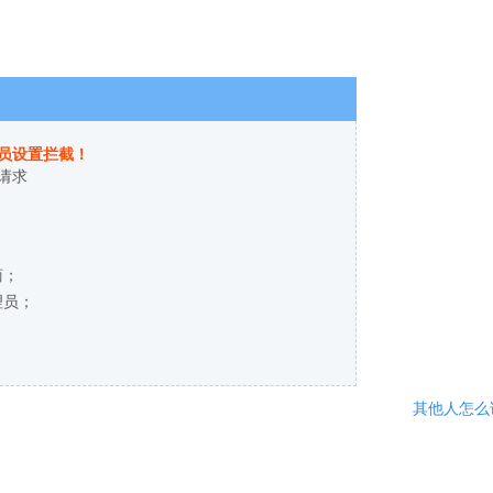
员设置拦截！
请求
商；
理员；
其他人怎么