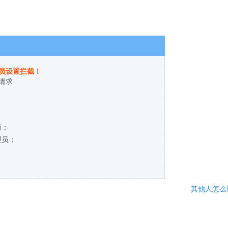
员设置拦截！
请求
商；
理员；
其他人怎么