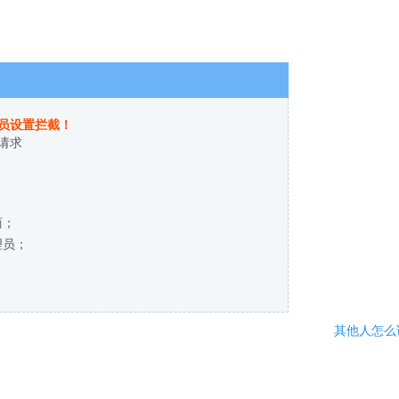
员设置拦截！
请求
商；
理员；
其他人怎么