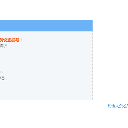
员设置拦截！
请求
商；
理员；
其他人怎么