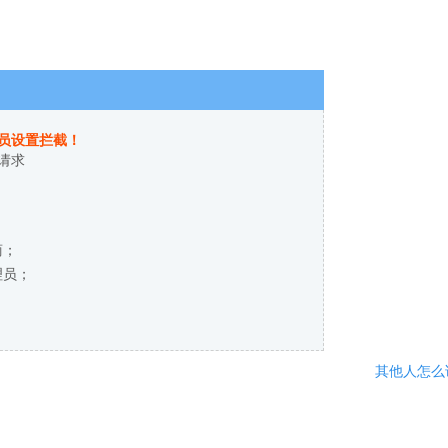
员设置拦截！
请求
商；
理员；
其他人怎么