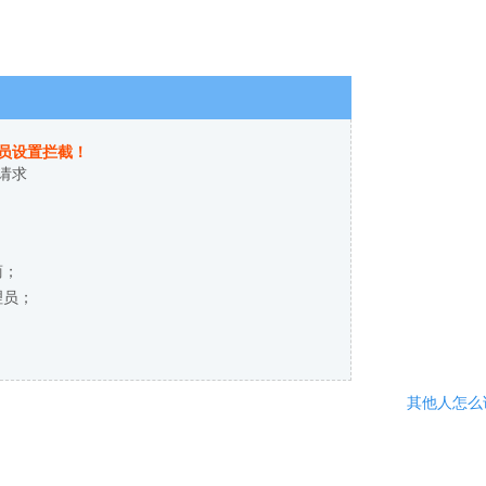
员设置拦截！
请求
商；
理员；
其他人怎么