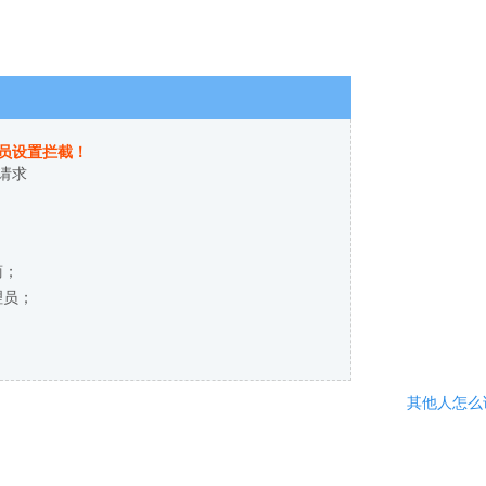
员设置拦截！
请求
商；
理员；
其他人怎么