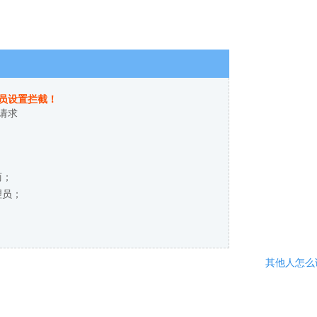
员设置拦截！
请求
商；
理员；
其他人怎么