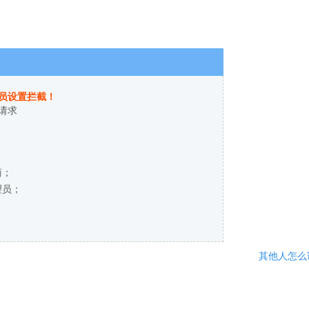
员设置拦截！
请求
商；
理员；
其他人怎么