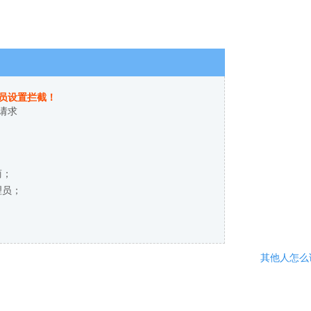
员设置拦截！
请求
商；
理员；
其他人怎么