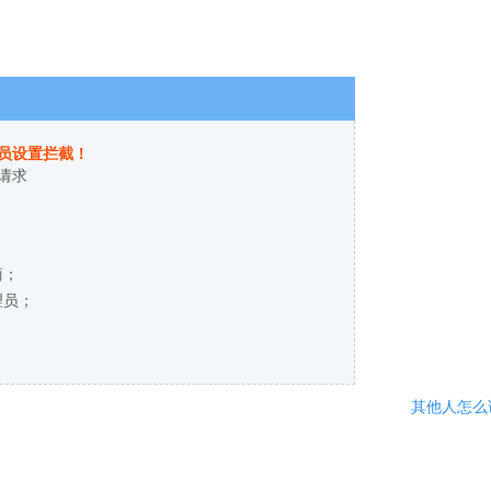
员设置拦截！
请求
商；
理员；
其他人怎么