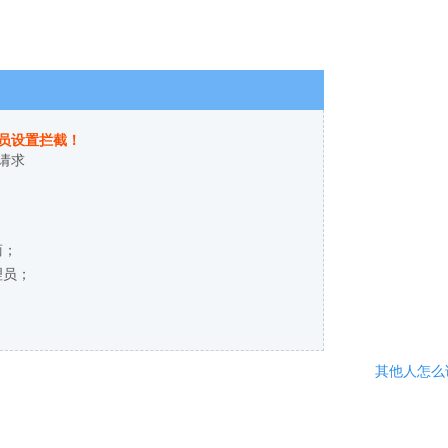
员设置拦截！
请求
商；
理员；
其他人怎么