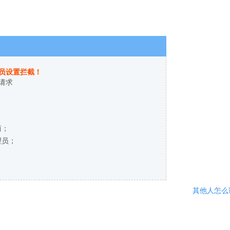
员设置拦截！
请求
商；
理员；
其他人怎么