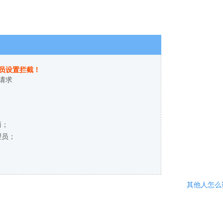
员设置拦截！
请求
商；
理员；
其他人怎么