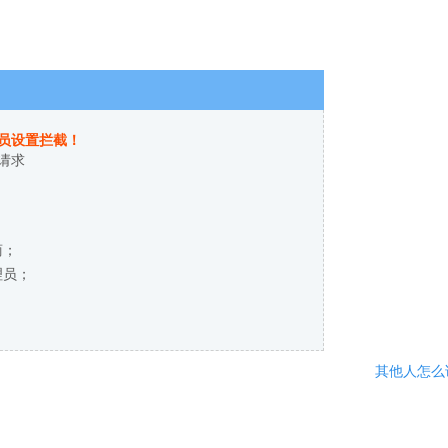
员设置拦截！
请求
商；
理员；
其他人怎么