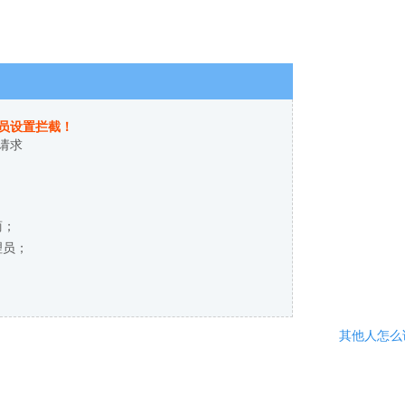
员设置拦截！
请求
商；
理员；
其他人怎么