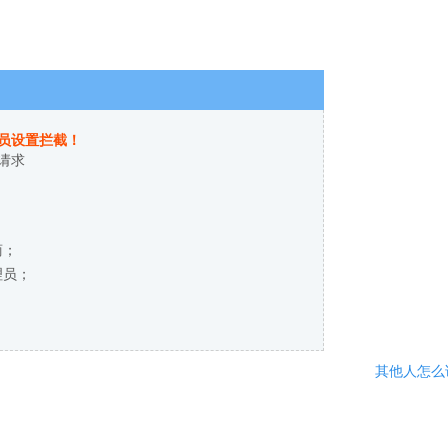
员设置拦截！
请求
商；
理员；
其他人怎么