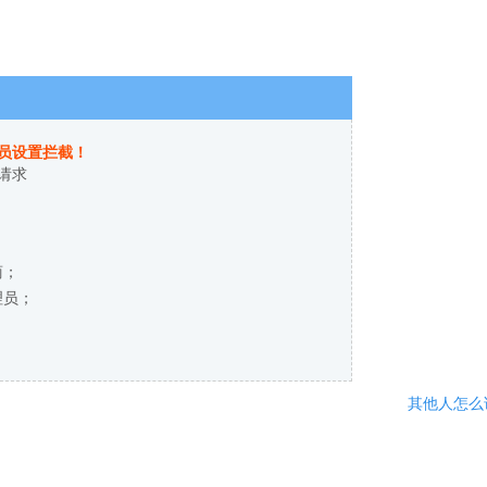
员设置拦截！
请求
商；
理员；
其他人怎么