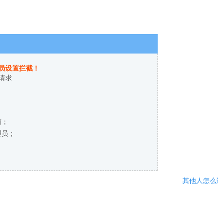
员设置拦截！
请求
商；
理员；
其他人怎么