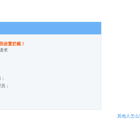
员设置拦截！
请求
商；
理员；
其他人怎么