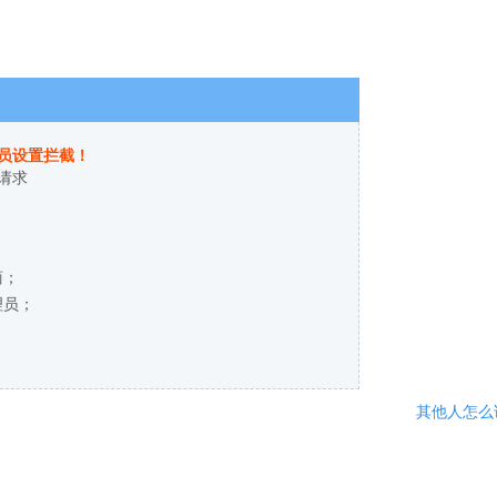
员设置拦截！
请求
商；
理员；
其他人怎么