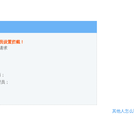
员设置拦截！
请求
商；
理员；
其他人怎么