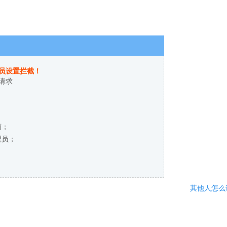
员设置拦截！
请求
商；
理员；
其他人怎么