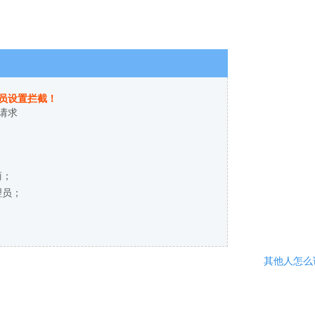
员设置拦截！
请求
商；
理员；
其他人怎么