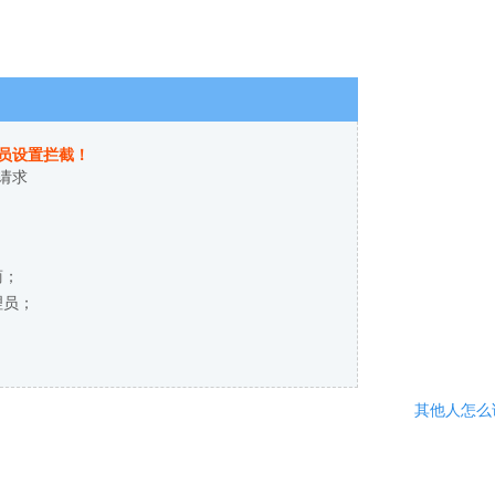
员设置拦截！
请求
商；
理员；
其他人怎么