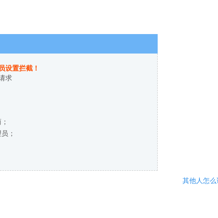
员设置拦截！
请求
商；
理员；
其他人怎么