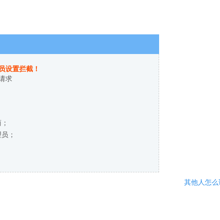
员设置拦截！
请求
商；
理员；
其他人怎么