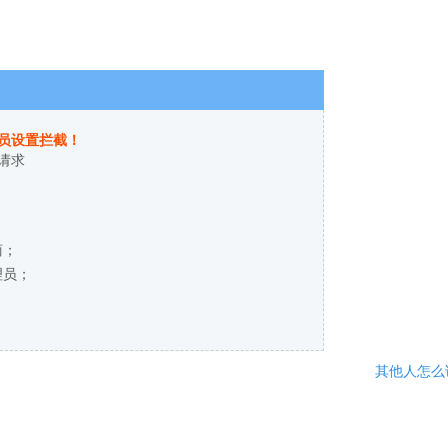
员设置拦截！
请求
商；
理员；
其他人怎么