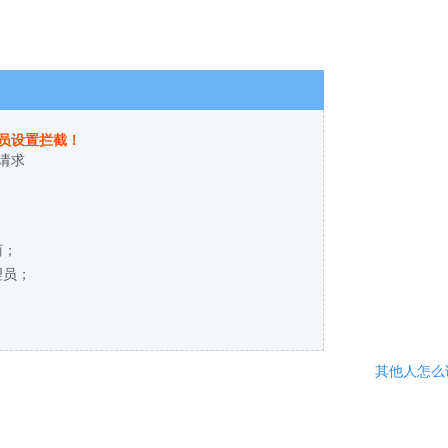
员设置拦截！
请求
商；
理员；
其他人怎么