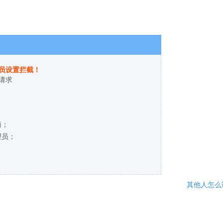
员设置拦截！
请求
商；
理员；
其他人怎么