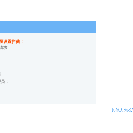
员设置拦截！
请求
商；
理员；
其他人怎么