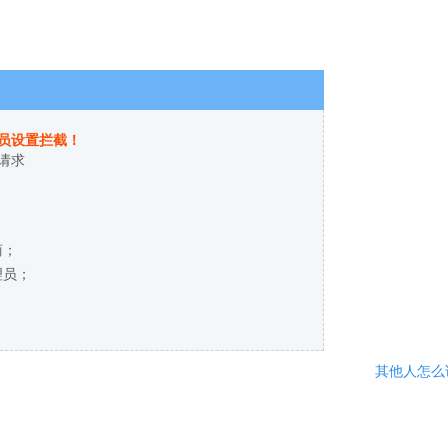
员设置拦截！
请求
商；
理员；
其他人怎么