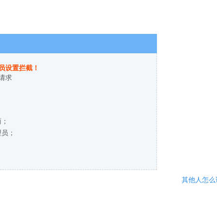
员设置拦截！
请求
商；
理员；
其他人怎么