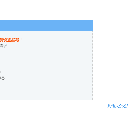
员设置拦截！
请求
商；
理员；
其他人怎么