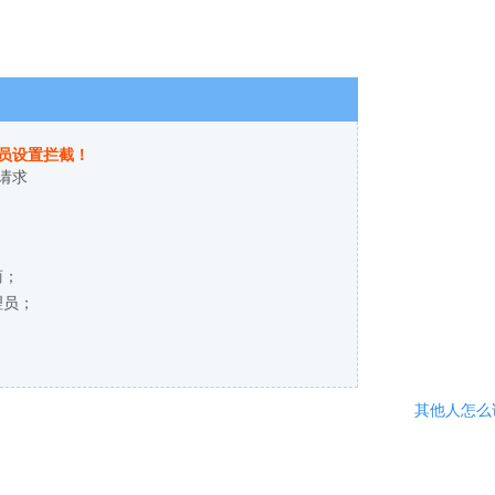
员设置拦截！
请求
商；
理员；
其他人怎么