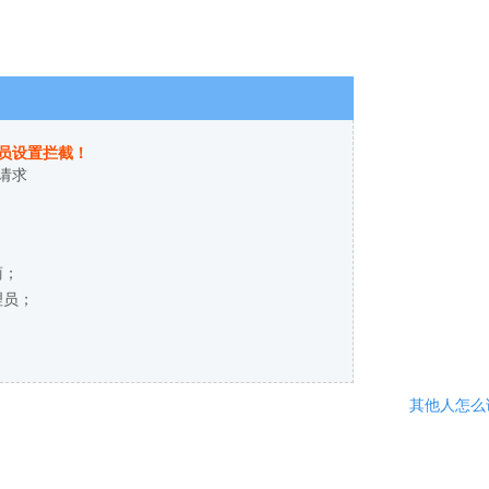
员设置拦截！
请求
商；
理员；
其他人怎么