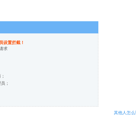
员设置拦截！
请求
商；
理员；
其他人怎么