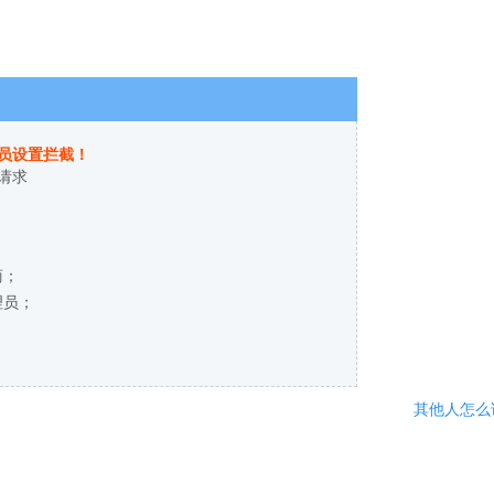
员设置拦截！
请求
商；
理员；
其他人怎么