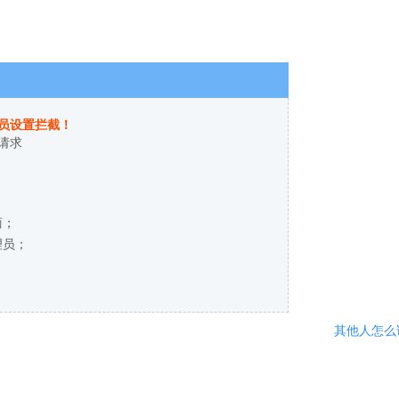
员设置拦截！
请求
商；
理员；
其他人怎么