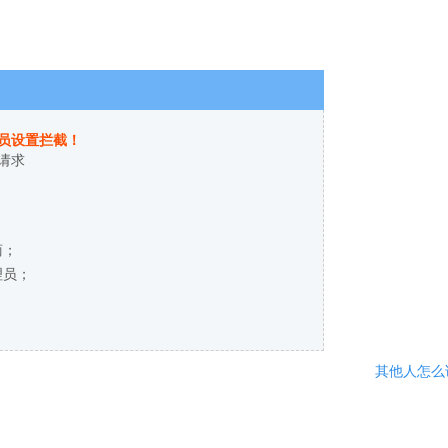
员设置拦截！
请求
商；
理员；
其他人怎么