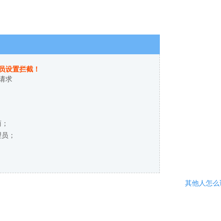
员设置拦截！
请求
商；
理员；
其他人怎么