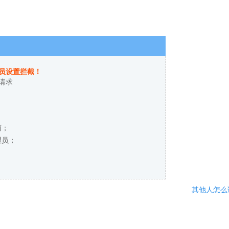
员设置拦截！
请求
商；
理员；
其他人怎么