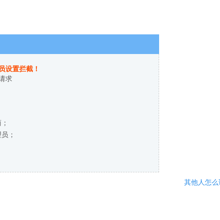
员设置拦截！
请求
商；
理员；
其他人怎么