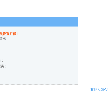
员设置拦截！
请求
商；
理员；
其他人怎么