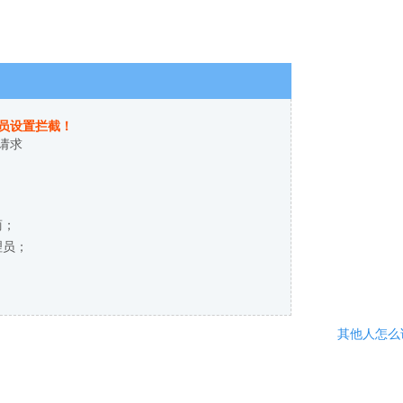
员设置拦截！
请求
商；
理员；
其他人怎么