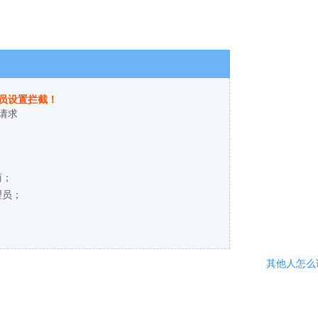
员设置拦截！
请求
商；
理员；
其他人怎么