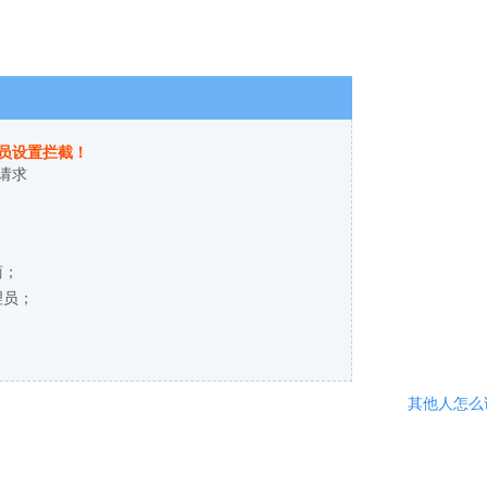
员设置拦截！
请求
商；
理员；
其他人怎么