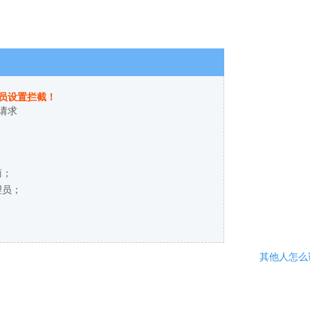
员设置拦截！
请求
商；
理员；
其他人怎么