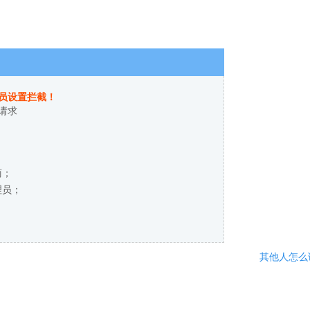
员设置拦截！
请求
商；
理员；
其他人怎么