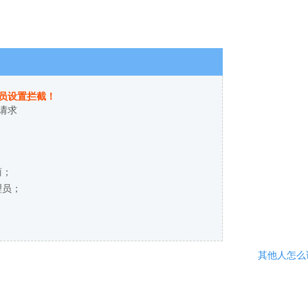
员设置拦截！
请求
商；
理员；
其他人怎么